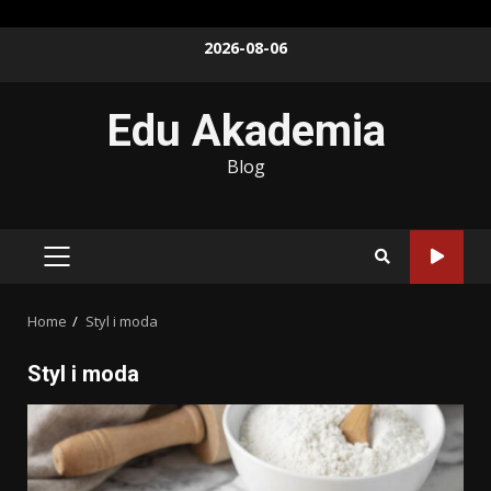
Skip
2026-08-06
to
content
Edu Akademia
Blog
PRIMARY
MENU
Home
Styl i moda
Styl i moda