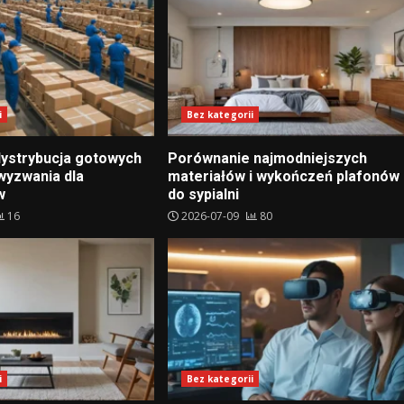
i
Bez kategorii
 dystrybucja gotowych
Porównanie najmodniejszych
wyzwania dla
materiałów i wykończeń plafonów
w
do sypialni
16
2026-07-09
80
i
Bez kategorii