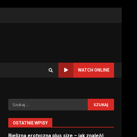
WATCH ONLINE
Szukaj:
OSTATNIE WPISY
Bielizna erotyczna plus size – jak znaleźć