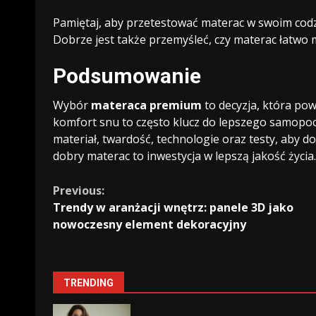
Pamiętaj, aby przetestować materac w swoim codzi
Dobrze jest także przemyśleć, czy materac łatwo m
Podsumowanie
Wybór
materaca premium
to decyzja, która po
komfort snu to często klucz do lepszego samopocz
materiał, twardość, technologie oraz testy, aby d
dobry materac to inwestycja w lepszą jakość życia.
Continue
Previous:
Trendy w aranżacji wnętrz: panele 3D jako
Reading
nowoczesny element dekoracyjny
TRENDING