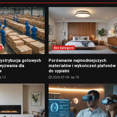
i
Bez kategorii
 dystrybucja gotowych
Porównanie najmodniejszych
wyzwania dla
materiałów i wykończeń plafonów
w
do sypialni
13
2026-07-09
78