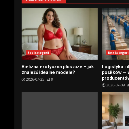
Bez kategorii
Bez kategori
Bielizna erotyczna plus size – jak
Logistyka i
znaleźć idealne modele?
posiłków — 
producentó
2026-07-25
9
2026-07-09