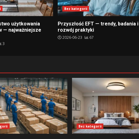
i
Bez kategorii
stwo użytkowania
Przyszłość EFT — trendy, badania i
 — najważniejsze
rozwój praktyki
2026-06-23
67
3
gorii
Bez kategorii