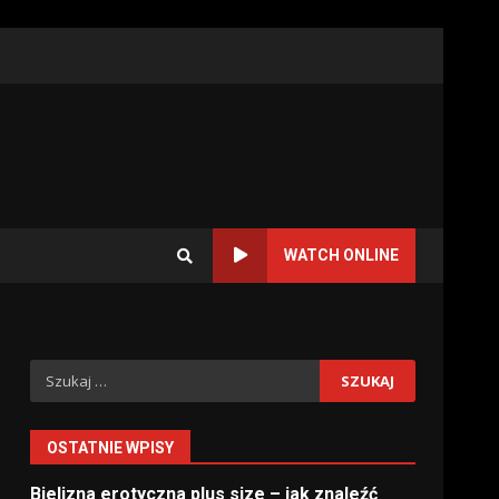
WATCH ONLINE
Szukaj:
OSTATNIE WPISY
Bielizna erotyczna plus size – jak znaleźć