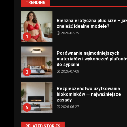
TRENDING
Bielizna erotyczna plus size – ja
znaleźć idealne modele?
2026-07-25
1
Porównanie najmodniejszych
materiałów i wykończeń plafon
do sypialni
2026-07-09
3
Bezpieczeństwo użytkowania
biokominków — najważniejsze
zasady
2026-06-27
5
RELATED STORIES