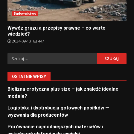
Budownictwo
Wywóz gruzu a przepisy prawne – co warto
wiedzieć?
2024-09-13
447
Szukaj:
OSTATNIE WPISY
Bielizna erotyczna plus size – jak znaleźć idealne
modele?
Logistyka i dystrybucja gotowych posiłków —
wyzwania dla producentów
Porównanie najmodniejszych materiałów i
wykończeń plafonów do sypialni