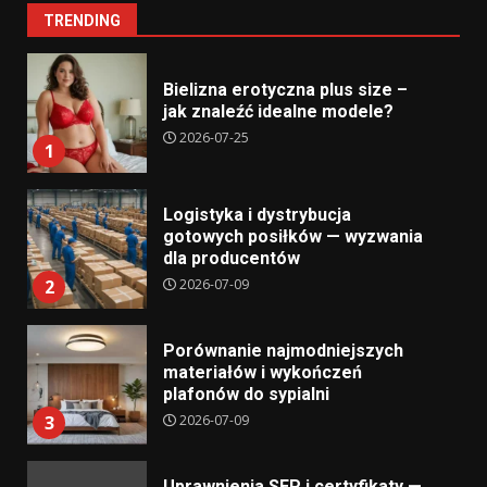
TRENDING
Bielizna erotyczna plus size –
jak znaleźć idealne modele?
2026-07-25
1
Logistyka i dystrybucja
gotowych posiłków — wyzwania
dla producentów
2026-07-09
2
Porównanie najmodniejszych
materiałów i wykończeń
plafonów do sypialni
2026-07-09
3
Uprawnienia SEP i certyfikaty —